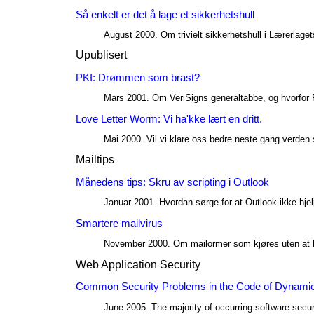
Så enkelt er det å lage et sikkerhetshull
August 2000. Om trivielt sikkerhetshull i Lærerlage
Upublisert
PKI: Drømmen som brast?
Mars 2001. Om VeriSigns generaltabbe, og hvorfor PK
Love Letter Worm: Vi ha'kke lært en dritt.
Mai 2000. Vil vi klare oss bedre neste gang verde
Mailtips
Månedens tips: Skru av scripting i Outlook
Januar 2001. Hvordan sørge for at Outlook ikke hje
Smartere mailvirus
November 2000. Om mailormer som kjøres uten at b
Web Application Security
Common Security Problems in the Code of Dynamic
June 2005. The majority of occurring software securi