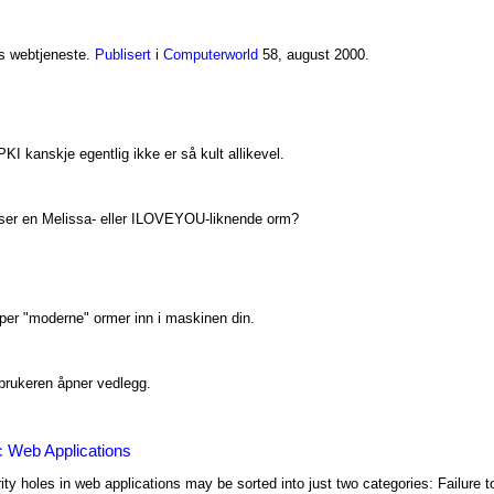
ts webtjeneste.
Publisert
i
Computerworld
58, august 2000.
I kanskje egentlig ikke er så kult allikevel.
n ser en Melissa- eller ILOVEYOU-liknende orm?
lper "moderne" ormer inn i maskinen din.
rukeren åpner vedlegg.
 Web Applications
ty holes in web applications may be sorted into just two categories: Failure 