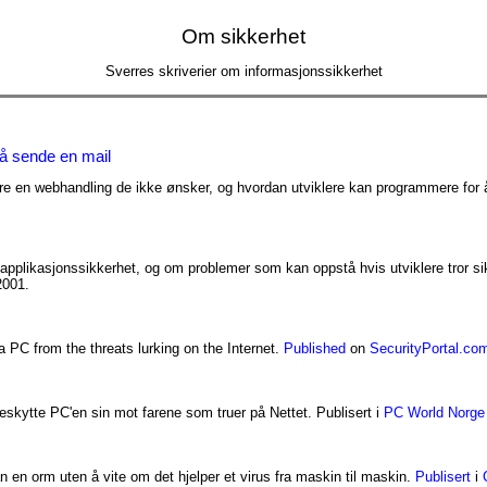
Om sikkerhet
Sverres skriverier om informasjonssikkerhet
 å sende en mail
øre en webhandling de ikke ønsker, og hvordan utviklere kan programmere for å
g applikasjonssikkerhet, og om problemer som kan oppstå hvis utviklere tror si
2001.
PC from the threats lurking on the Internet.
Published
on
SecurityPortal.co
kytte PC'en sin mot farene som truer på Nettet. Publisert i
PC World Norge
n en orm uten å vite om det hjelper et virus fra maskin til maskin.
Publisert
i