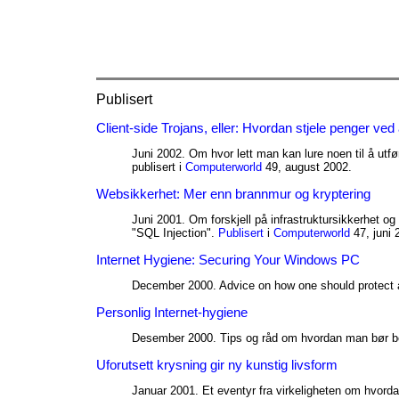
Publisert
Client-side Trojans, eller: Hvordan stjele penger ved
Juni 2002. Om hvor lett man kan lure noen til å utf
publisert i
Computerworld
49, august 2002.
Websikkerhet: Mer enn brannmur og kryptering
Juni 2001. Om forskjell på infrastruktursikkerhet o
"SQL Injection".
Publisert
i
Computerworld
47, juni 
Internet Hygiene: Securing Your Windows PC
December 2000. Advice on how one should protect a 
Personlig Internet-hygiene
Desember 2000. Tips og råd om hvordan man bør bes
Uforutsett krysning gir ny kunstig livsform
Januar 2001. Et eventyr fra virkeligheten om hvorda